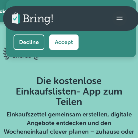
 die App
This website uses cookies to ensure you get the
best experience on our website.
Learn more
Decline
Accept
Die kostenlose
Einkaufslisten- App zum
Teilen
Einkaufszettel gemeinsam erstellen, digitale
Angebote entdecken und den
Wocheneinkauf clever planen – zuhause oder