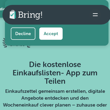
 die App
This website uses cookies to ensure you get the
best experience on our website.
Learn more
Decline
Accept
Die kostenlose
Einkaufslisten- App zum
Teilen
Einkaufszettel gemeinsam erstellen, digitale
Angebote entdecken und den
Wocheneinkauf clever planen – zuhause oder