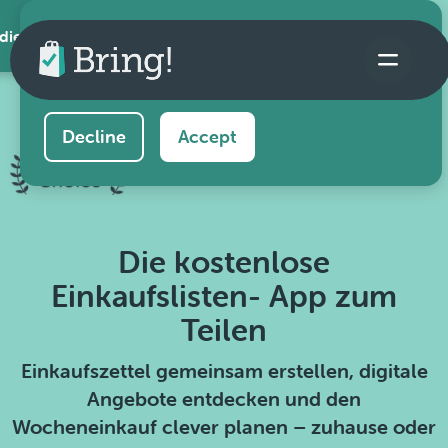
 die App
This website uses cookies to ensure you get the
best experience on our website.
Learn more
Decline
Accept
Die kostenlose
Einkaufslisten- App zum
Teilen
Einkaufszettel gemeinsam erstellen, digitale
Angebote entdecken und den
Wocheneinkauf clever planen – zuhause oder