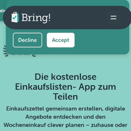
 die App
This website uses cookies to ensure you get the
best experience on our website.
Learn more
Decline
Accept
Die kostenlose
Einkaufslisten- App zum
Teilen
Einkaufszettel gemeinsam erstellen, digitale
Angebote entdecken und den
Wocheneinkauf clever planen – zuhause oder