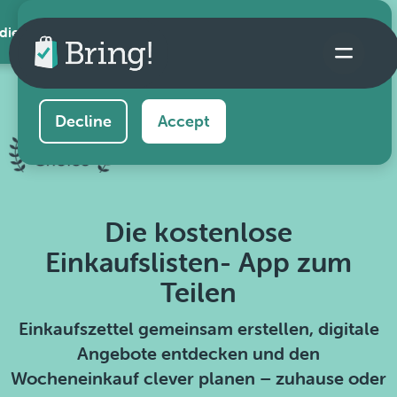
 die App
This website uses cookies to ensure you get the
best experience on our website.
Learn more
Decline
Accept
Die kostenlose
Einkaufslisten- App zum
Teilen
Einkaufszettel gemeinsam erstellen, digitale
Angebote entdecken und den
Wocheneinkauf clever planen – zuhause oder