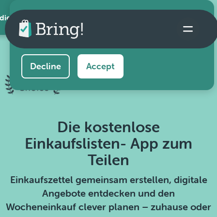
 die App
This website uses cookies to ensure you get the
best experience on our website.
Learn more
Decline
Accept
Die kostenlose
Einkaufslisten- App zum
Teilen
Einkaufszettel gemeinsam erstellen, digitale
Angebote entdecken und den
Wocheneinkauf clever planen – zuhause oder