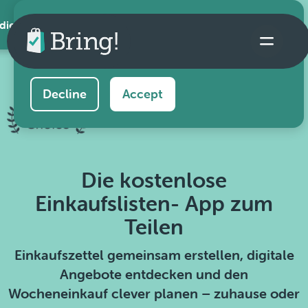
 die App
This website uses cookies to ensure you get the
best experience on our website.
Learn more
Decline
Accept
Die kostenlose
Einkaufslisten- App zum
Teilen
Einkaufszettel gemeinsam erstellen, digitale
Angebote entdecken und den
Wocheneinkauf clever planen – zuhause oder