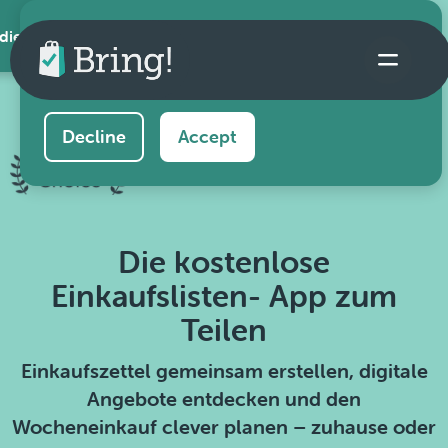
 die App
This website uses cookies to ensure you get the
best experience on our website.
Learn more
Decline
Accept
Die kostenlose
Einkaufslisten- App zum
Teilen
Einkaufszettel gemeinsam erstellen, digitale
Angebote entdecken und den
Wocheneinkauf clever planen – zuhause oder