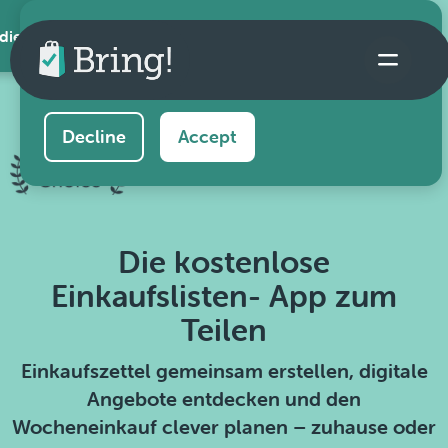
 die App
This website uses cookies to ensure you get the
best experience on our website.
Learn more
Decline
Accept
Die kostenlose
Einkaufslisten- App zum
Teilen
Einkaufszettel gemeinsam erstellen, digitale
Angebote entdecken und den
Wocheneinkauf clever planen – zuhause oder