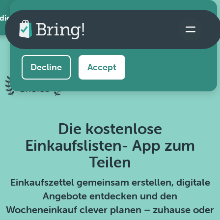
 die App
This website uses cookies to ensure you get the
best experience on our website.
Learn more
Decline
Accept
Die kostenlose
Einkaufslisten- App zum
Teilen
Einkaufszettel gemeinsam erstellen, digitale
Angebote entdecken und den
Wocheneinkauf clever planen – zuhause oder