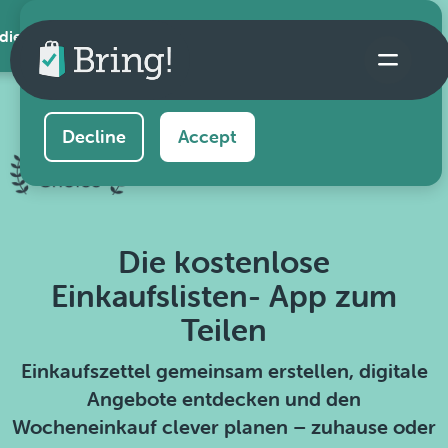
 die App
This website uses cookies to ensure you get the
best experience on our website.
Learn more
Decline
Accept
Die kostenlose
Einkaufslisten- App zum
Teilen
Einkaufszettel gemeinsam erstellen, digitale
Angebote entdecken und den
Wocheneinkauf clever planen – zuhause oder