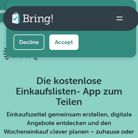
 die App
This website uses cookies to ensure you get the
best experience on our website.
Learn more
Decline
Accept
Die kostenlose
Einkaufslisten- App zum
Teilen
Einkaufszettel gemeinsam erstellen, digitale
Angebote entdecken und den
Wocheneinkauf clever planen – zuhause oder