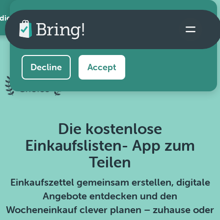
 die App
This website uses cookies to ensure you get the
best experience on our website.
Learn more
Decline
Accept
Die kostenlose
Einkaufslisten- App zum
Teilen
Einkaufszettel gemeinsam erstellen, digitale
Angebote entdecken und den
Wocheneinkauf clever planen – zuhause oder