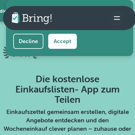
 die App
This website uses cookies to ensure you get the
best experience on our website.
Learn more
Decline
Accept
Die kostenlose
Einkaufslisten- App zum
Teilen
Einkaufszettel gemeinsam erstellen, digitale
Angebote entdecken und den
Wocheneinkauf clever planen – zuhause oder