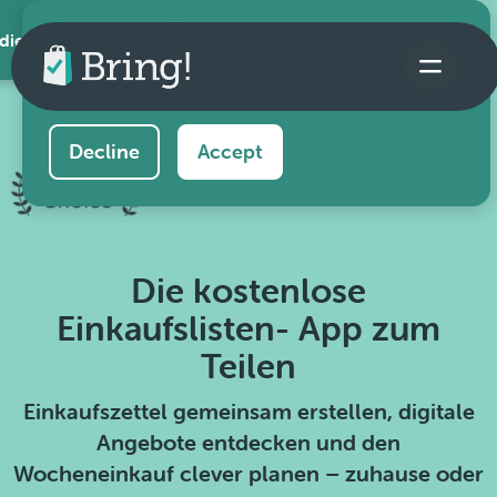
 die App
This website uses cookies to ensure you get the
best experience on our website.
Learn more
Decline
Accept
Die kostenlose
Einkaufslisten- App zum
Teilen
Einkaufszettel gemeinsam erstellen, digitale
Angebote entdecken und den
Wocheneinkauf clever planen – zuhause oder