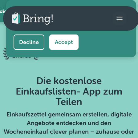
 die App
This website uses cookies to ensure you get the
best experience on our website.
Learn more
Decline
Accept
Die kostenlose
Einkaufslisten- App zum
Teilen
Einkaufszettel gemeinsam erstellen, digitale
Angebote entdecken und den
Wocheneinkauf clever planen – zuhause oder