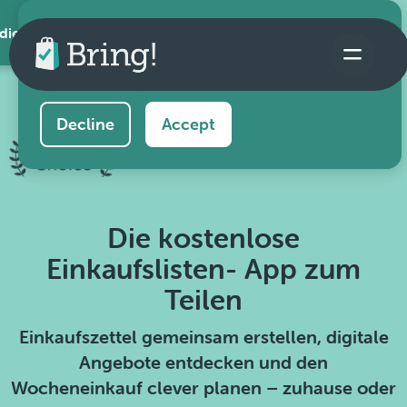
 die App
This website uses cookies to ensure you get the
best experience on our website.
Learn more
Decline
Accept
Die kostenlose
Einkaufslisten- App zum
Teilen
Einkaufszettel gemeinsam erstellen, digitale
Angebote entdecken und den
Wocheneinkauf clever planen – zuhause oder