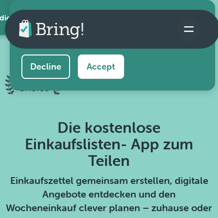
 die App
This website uses cookies to ensure you get the
best experience on our website.
Learn more
Decline
Accept
Die kostenlose
Einkaufslisten- App zum
Teilen
Einkaufszettel gemeinsam erstellen, digitale
Angebote entdecken und den
Wocheneinkauf clever planen – zuhause oder