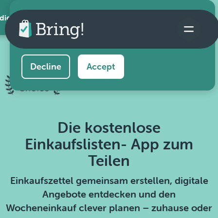
 die App
This website uses cookies to ensure you get the
best experience on our website.
Learn more
Decline
Accept
Die kostenlose
Einkaufslisten- App zum
Teilen
Einkaufszettel gemeinsam erstellen, digitale
Angebote entdecken und den
Wocheneinkauf clever planen – zuhause oder