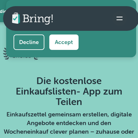
 die App
This website uses cookies to ensure you get the
best experience on our website.
Learn more
Decline
Accept
Die kostenlose
Einkaufslisten- App zum
Teilen
Einkaufszettel gemeinsam erstellen, digitale
Angebote entdecken und den
Wocheneinkauf clever planen – zuhause oder