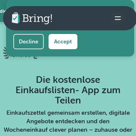
 die App
This website uses cookies to ensure you get the
best experience on our website.
Learn more
Decline
Accept
Die kostenlose
Einkaufslisten- App zum
Teilen
Einkaufszettel gemeinsam erstellen, digitale
Angebote entdecken und den
Wocheneinkauf clever planen – zuhause oder