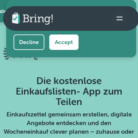
 die App
This website uses cookies to ensure you get the
best experience on our website.
Learn more
Decline
Accept
Die kostenlose
Einkaufslisten- App zum
Teilen
Einkaufszettel gemeinsam erstellen, digitale
Angebote entdecken und den
Wocheneinkauf clever planen – zuhause oder