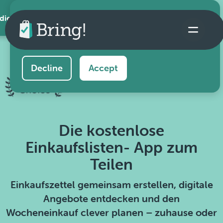
 die App
This website uses cookies to ensure you get the
best experience on our website.
Learn more
Decline
Accept
Die kostenlose
Einkaufslisten- App zum
Teilen
Einkaufszettel gemeinsam erstellen, digitale
Angebote entdecken und den
Wocheneinkauf clever planen – zuhause oder