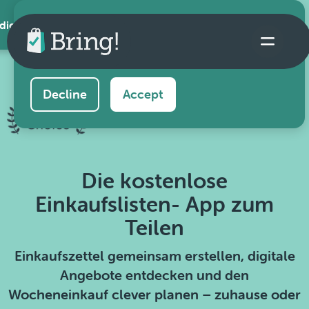
 die App
This website uses cookies to ensure you get the
best experience on our website.
Learn more
Decline
Accept
Die kostenlose
Einkaufslisten- App zum
Teilen
Einkaufszettel gemeinsam erstellen, digitale
Angebote entdecken und den
Wocheneinkauf clever planen – zuhause oder