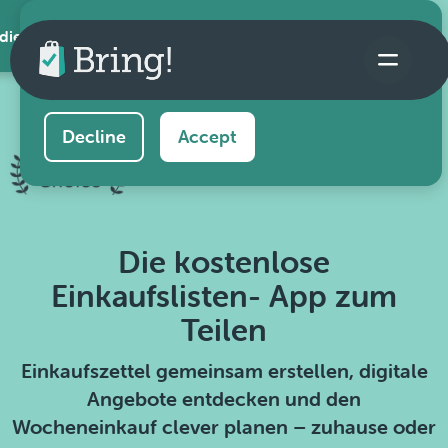
 die App
This website uses cookies to ensure you get the
best experience on our website.
Learn more
Decline
Accept
Die kostenlose
Einkaufslisten- App zum
Teilen
Einkaufszettel gemeinsam erstellen, digitale
Angebote entdecken und den
Wocheneinkauf clever planen – zuhause oder