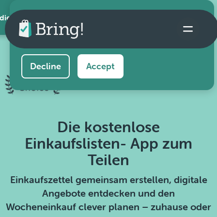
 die App
This website uses cookies to ensure you get the
best experience on our website.
Learn more
Decline
Accept
Die kostenlose
Einkaufslisten- App zum
Teilen
Einkaufszettel gemeinsam erstellen, digitale
Angebote entdecken und den
Wocheneinkauf clever planen – zuhause oder