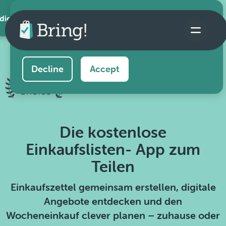
 die App
This website uses cookies to ensure you get the
best experience on our website.
Learn more
Decline
Accept
Die kostenlose
Einkaufslisten- App zum
Teilen
Einkaufszettel gemeinsam erstellen, digitale
Angebote entdecken und den
Wocheneinkauf clever planen – zuhause oder