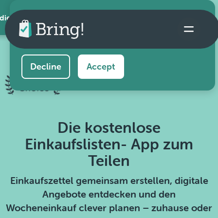
 die App
This website uses cookies to ensure you get the
best experience on our website.
Learn more
Decline
Accept
Die kostenlose
Einkaufslisten- App zum
Teilen
Einkaufszettel gemeinsam erstellen, digitale
Angebote entdecken und den
Wocheneinkauf clever planen – zuhause oder