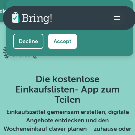
 die App
This website uses cookies to ensure you get the
best experience on our website.
Learn more
Decline
Accept
Die kostenlose
Einkaufslisten- App zum
Teilen
Einkaufszettel gemeinsam erstellen, digitale
Angebote entdecken und den
Wocheneinkauf clever planen – zuhause oder