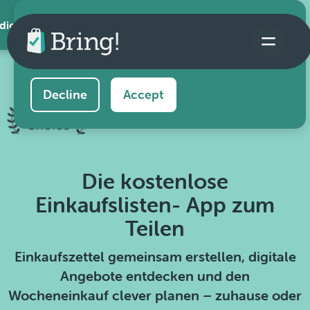
 die App
This website uses cookies to ensure you get the
best experience on our website.
Learn more
Decline
Accept
Die kostenlose
Einkaufslisten- App zum
Teilen
Einkaufszettel gemeinsam erstellen, digitale
Angebote entdecken und den
Wocheneinkauf clever planen – zuhause oder