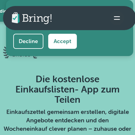
 die App
This website uses cookies to ensure you get the
best experience on our website.
Learn more
Decline
Accept
Die kostenlose
Einkaufslisten- App zum
Teilen
Einkaufszettel gemeinsam erstellen, digitale
Angebote entdecken und den
Wocheneinkauf clever planen – zuhause oder