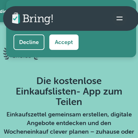
 die App
This website uses cookies to ensure you get the
best experience on our website.
Learn more
Decline
Accept
Die kostenlose
Einkaufslisten- App zum
Teilen
Einkaufszettel gemeinsam erstellen, digitale
Angebote entdecken und den
Wocheneinkauf clever planen – zuhause oder