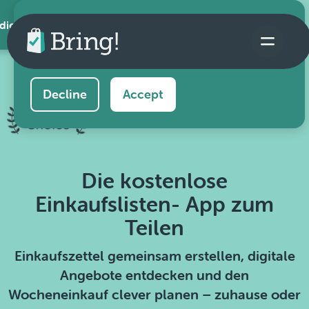
 die App
This website uses cookies to ensure you get the
best experience on our website.
Learn more
Decline
Accept
Die kostenlose
Einkaufslisten- App zum
Teilen
Einkaufszettel gemeinsam erstellen, digitale
Angebote entdecken und den
Wocheneinkauf clever planen – zuhause oder