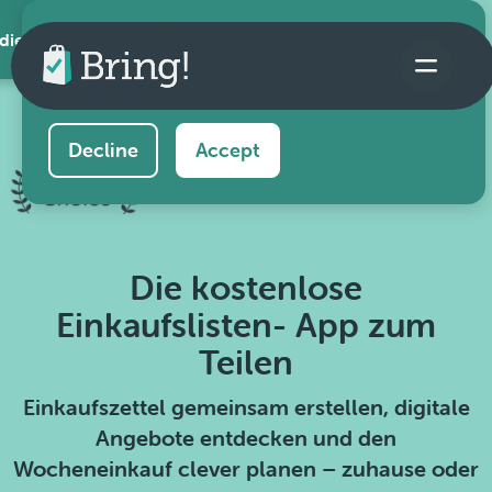
 die App
This website uses cookies to ensure you get the
best experience on our website.
Learn more
Decline
Accept
Die kostenlose
Einkaufslisten- App zum
Teilen
Einkaufszettel gemeinsam erstellen, digitale
Angebote entdecken und den
Wocheneinkauf clever planen – zuhause oder