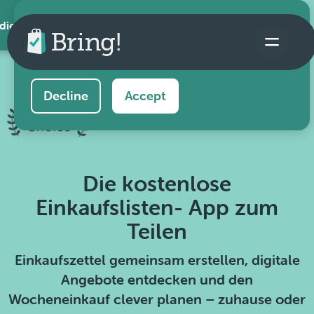
 die App
This website uses cookies to ensure you get the
best experience on our website.
Learn more
Decline
Accept
Die kostenlose
Einkaufslisten- App zum
Teilen
Einkaufszettel gemeinsam erstellen, digitale
Angebote entdecken und den
Wocheneinkauf clever planen – zuhause oder