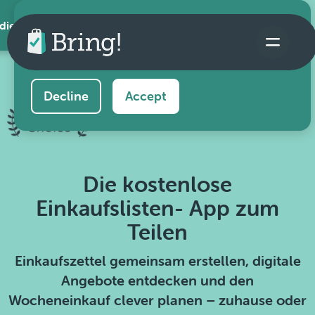
 die App
This website uses cookies to ensure you get the
best experience on our website.
Learn more
Decline
Accept
Die kostenlose
Einkaufslisten- App zum
Teilen
Einkaufszettel gemeinsam erstellen, digitale
Angebote entdecken und den
Wocheneinkauf clever planen – zuhause oder