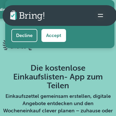
 die App
This website uses cookies to ensure you get the
best experience on our website.
Learn more
Decline
Accept
Die kostenlose
Einkaufslisten- App zum
Teilen
Einkaufszettel gemeinsam erstellen, digitale
Angebote entdecken und den
Wocheneinkauf clever planen – zuhause oder