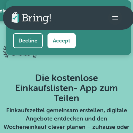
 die App
This website uses cookies to ensure you get the
best experience on our website.
Learn more
Decline
Accept
Die kostenlose
Einkaufslisten- App zum
Teilen
Einkaufszettel gemeinsam erstellen, digitale
Angebote entdecken und den
Wocheneinkauf clever planen – zuhause oder