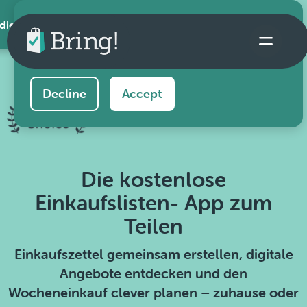
 die App
This website uses cookies to ensure you get the
best experience on our website.
Learn more
Decline
Accept
Die kostenlose
Einkaufslisten- App zum
Teilen
Einkaufszettel gemeinsam erstellen, digitale
Angebote entdecken und den
Wocheneinkauf clever planen – zuhause oder