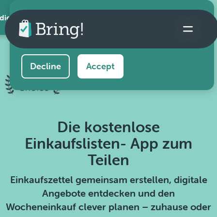
 die App
This website uses cookies to ensure you get the
best experience on our website.
Learn more
Decline
Accept
Die kostenlose
Einkaufslisten- App zum
Teilen
Einkaufszettel gemeinsam erstellen, digitale
Angebote entdecken und den
Wocheneinkauf clever planen – zuhause oder