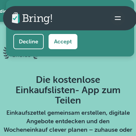
 die App
This website uses cookies to ensure you get the
best experience on our website.
Learn more
Decline
Accept
Die kostenlose
Einkaufslisten- App zum
Teilen
Einkaufszettel gemeinsam erstellen, digitale
Angebote entdecken und den
Wocheneinkauf clever planen – zuhause oder