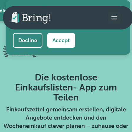
 die App
This website uses cookies to ensure you get the
best experience on our website.
Learn more
Decline
Accept
Die kostenlose
Einkaufslisten- App zum
Teilen
Einkaufszettel gemeinsam erstellen, digitale
Angebote entdecken und den
Wocheneinkauf clever planen – zuhause oder