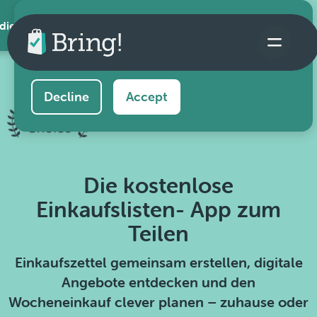
 die App
This website uses cookies to ensure you get the
best experience on our website.
Learn more
Decline
Accept
Die kostenlose
Einkaufslisten- App zum
Teilen
Einkaufszettel gemeinsam erstellen, digitale
Angebote entdecken und den
Wocheneinkauf clever planen – zuhause oder