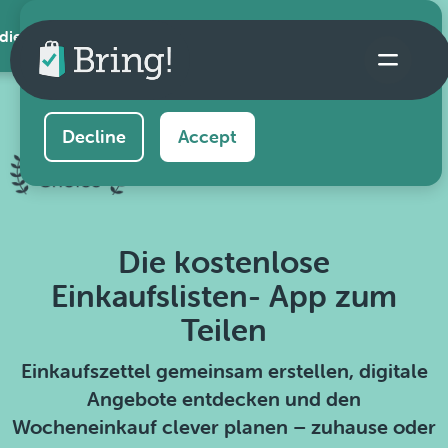
 die App
This website uses cookies to ensure you get the
best experience on our website.
Learn more
Decline
Accept
Die kostenlose
Einkaufslisten- App zum
Teilen
Einkaufszettel gemeinsam erstellen, digitale
Angebote entdecken und den
Wocheneinkauf clever planen – zuhause oder