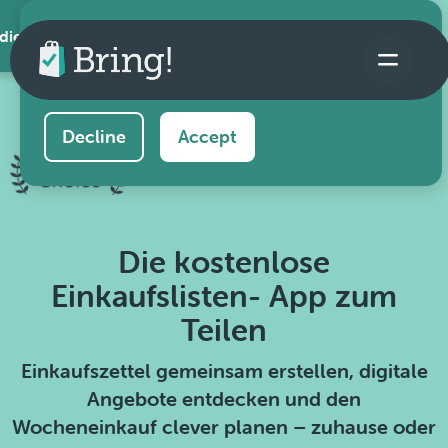
 die App
This website uses cookies to ensure you get the
best experience on our website.
Learn more
Decline
Accept
Die kostenlose
Einkaufslisten- App zum
Teilen
Einkaufszettel gemeinsam erstellen, digitale
Angebote entdecken und den
Wocheneinkauf clever planen – zuhause oder