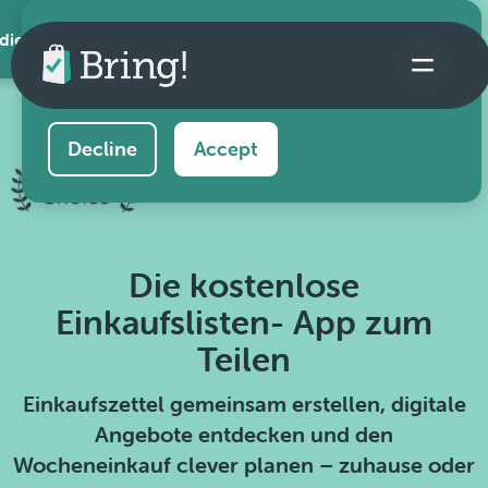
 die App
This website uses cookies to ensure you get the
best experience on our website.
Learn more
Decline
Accept
Die kostenlose
Einkaufslisten- App zum
Teilen
Einkaufszettel gemeinsam erstellen, digitale
Angebote entdecken und den
Wocheneinkauf clever planen – zuhause oder