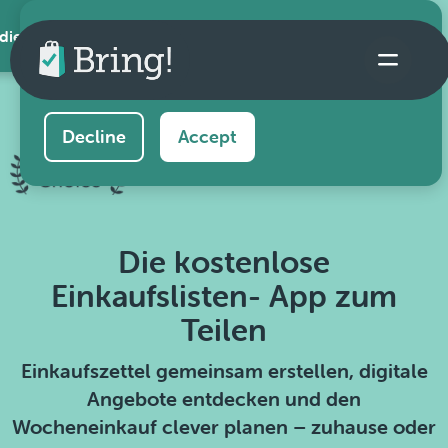
 die App
This website uses cookies to ensure you get the
best experience on our website.
Learn more
Decline
Accept
Die kostenlose
Einkaufslisten- App zum
Teilen
Einkaufszettel gemeinsam erstellen, digitale
Angebote entdecken und den
Wocheneinkauf clever planen – zuhause oder