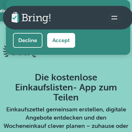
 die App
This website uses cookies to ensure you get the
best experience on our website.
Learn more
Decline
Accept
Die kostenlose
Einkaufslisten- App zum
Teilen
Einkaufszettel gemeinsam erstellen, digitale
Angebote entdecken und den
Wocheneinkauf clever planen – zuhause oder