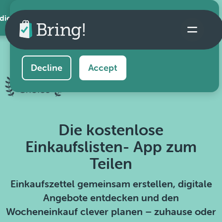
 die App
This website uses cookies to ensure you get the
best experience on our website.
Learn more
Decline
Accept
Die kostenlose
Einkaufslisten- App zum
Teilen
Einkaufszettel gemeinsam erstellen, digitale
Angebote entdecken und den
Wocheneinkauf clever planen – zuhause oder