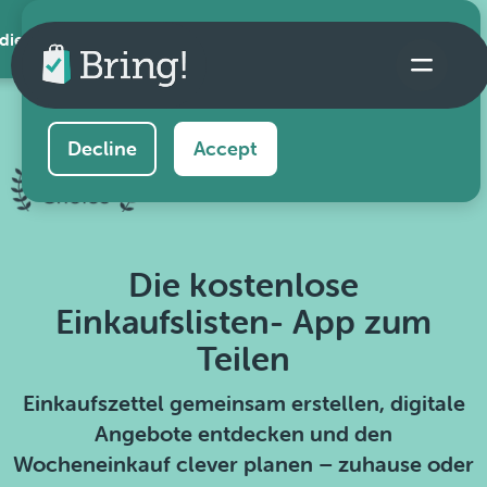
 die App
This website uses cookies to ensure you get the
best experience on our website.
Learn more
Decline
Accept
Die kostenlose
Einkaufslisten- App zum
Teilen
Einkaufszettel gemeinsam erstellen, digitale
Angebote entdecken und den
Wocheneinkauf clever planen – zuhause oder